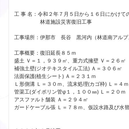
工 事 名：令和２年７月５日から１６日にかけて
                  林道施設災害復旧工事
工事場所：伊那市　長谷　黒河内（林道南アルプ
工事概要：復旧延長８５ｍ
盛土 Ｖ＝１，９３９㎥、重力式擁壁 Ｖ＝２６㎥
補強土壁(ジオテキスタイル工法) Ａ＝３０６㎥
法面保護(植生シート) Ａ＝２３１ｍ
Ｌ形側溝 Ｌ＝３０ｍ、流末処理(カゴ枠) Ｌ＝４ｍ
管渠工(ダイポリン管φ１，１００㎜) Ｌ＝２０ｍ
アスファルト舗装 Ａ＝２９４㎡
ガードケーブル張 Ｌ＝７８ｍ、仮設水路及び水替