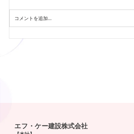
コメントを追加…
《貸アパート》伊那市美篶青島２
ＤＫ ４.２万円（貸主） エアコン
付き
エフ・ケー建設株式会社