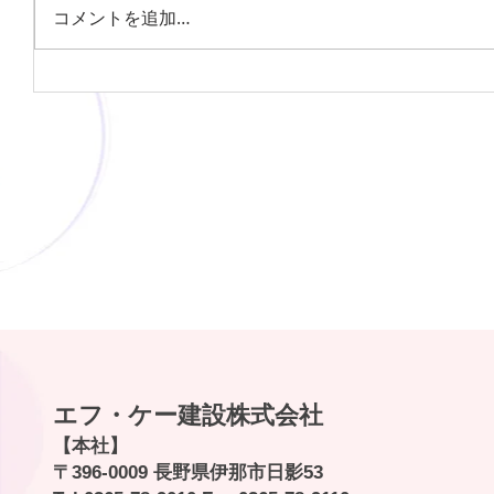
コメントを追加…
《貸アパート》伊那市美篶青島２
ＤＫ ４.２万円（貸主） エアコン
付き
エフ・ケー建設株式会社
【本社】
〒396-0009 長野県伊那市日影53