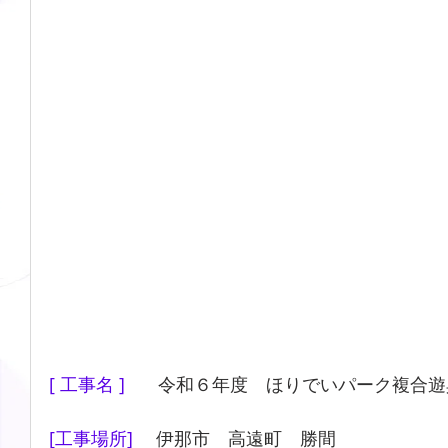
[ 工事名 ]　   
令和６年度　ほりでいパーク複合遊
[工事場所] 　
伊那市　高遠町　勝間