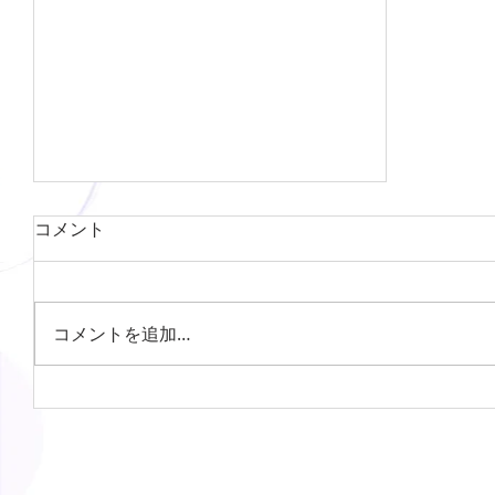
コメント
コメントを追加…
《貸アパート》伊那市美篶青島２
ＤＫ ４.２万円（貸主） エアコン
付き