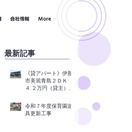
例
会社情報
More
最新記事
《貸アパート》伊那
市美篶青島２ＤＫ
４.２万円（貸主）
エアコン付き
令和７年度保育園遊
具更新工事