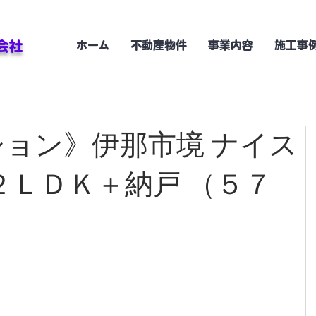
会社
ホーム
不動産物件
事業内容
施工事
ョン》伊那市境 ナイス
２ＬＤＫ＋納戸 （５７