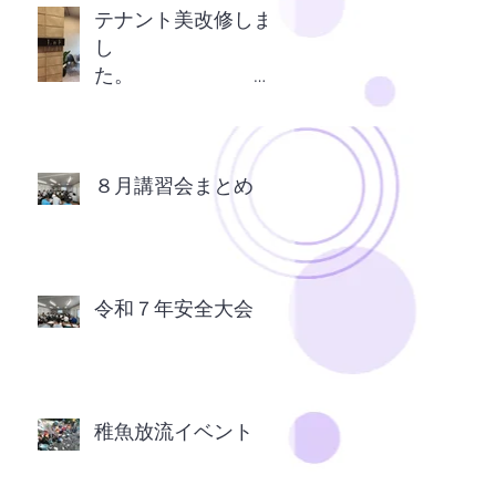
テナント美改修しま
し
た。
ＬａＦ （伊那市日
影）
８月講習会まとめ
令和７年安全大会
稚魚放流イベント