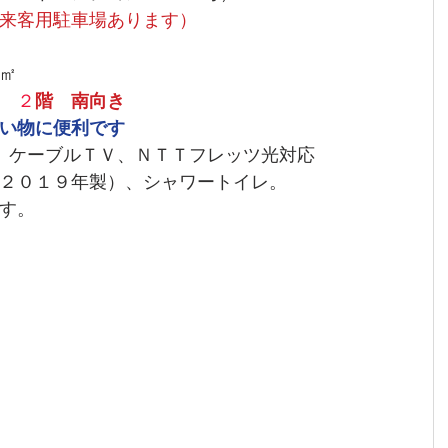
来客用駐車場あります） 　
㎡
　
２
階　南向き
い物に便利です
)、ケーブルＴＶ、ＮＴＴフレッツ光対応
２０１９年製）、シャワートイレ。
す。