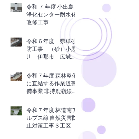
令和 ７ 年度 小出島
浄化センター耐水化
改修工事
令和６年度 県単砂
防工事 （砂）小黒
川 伊那市 広域農
道上
令和７年度 森林整備
に直結する作業道整
備事業 非持鹿嶺線復
旧工事
令和７年度 林道南ア
ルプス線 自然災害防
止対策工事３工区