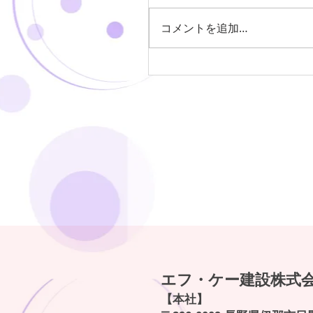
コメントを追加…
《貸アパート》伊那市美
ＤＫ ４.２万円（貸主） 
付き
エフ・ケー建設株式
【本社】