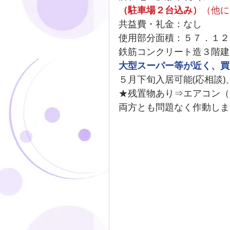
（駐車場２台込み）
（他に
共益費・礼金：なし
使用部分面積：５７．１２
鉄筋コンクリート造３階建
大型スーパー等が近く、買
５月下旬入居可能(応相談
★残置物あり⇒エアコン（
両方とも問題なく作動しま