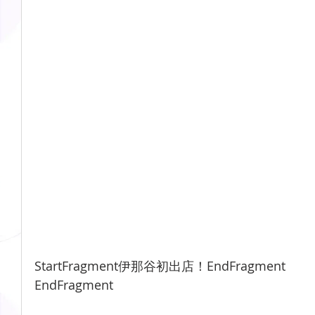
StartFragment伊那谷初出店！EndFragment
EndFragment