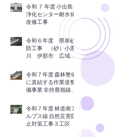
令和 ７ 年度 小出島
浄化センター耐水化
改修工事
令和６年度 県単砂
防工事 （砂）小黒
川 伊那市 広域農
道上
令和７年度 森林整備
に直結する作業道整
備事業 非持鹿嶺線復
旧工事
令和７年度 林道南ア
ルプス線 自然災害防
止対策工事３工区