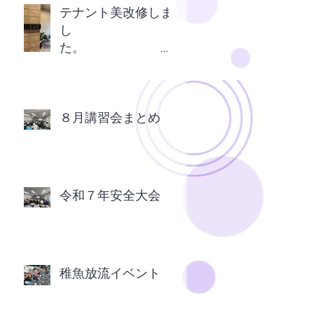
テナント美改修しま
し
た。
ＬａＦ （伊那市日
影）
８月講習会まとめ
令和７年安全大会
稚魚放流イベント