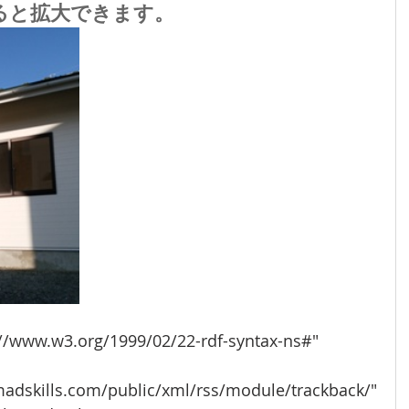
ると拡大できます。
://www.w3.org/1999/02/22-rdf-syntax-ns#"
madskills.com/public/xml/rss/module/trackback/"