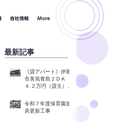
例
会社情報
More
最新記事
《貸アパート》伊那
市美篶青島２ＤＫ
４.２万円（貸主）
エアコン付き
令和７年度保育園遊
具更新工事