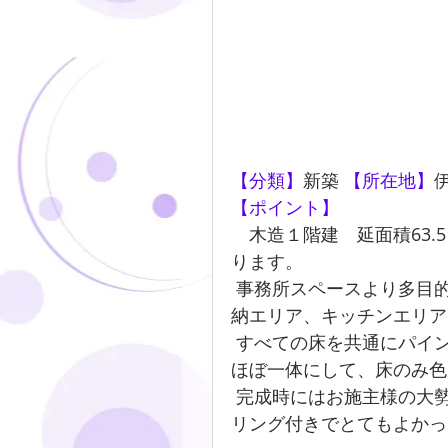
【分類】
新築 
【所在地】
【ポイント】
　木造１階建　延面積63.5
ります。
 事務所スペースより多目的スペースが主な目的になるので、大きな空間、収
納エリア、キッチンエリア
 すべての床を共通にパイン材無垢フロアにて張上げ、天井と壁を白を基調に
ほぼ一体にして、床のみ色
 完成時にはお施主様の大勢の友人が集まって落成見学会をしました。ケータ
リング付きでとてもよかっ