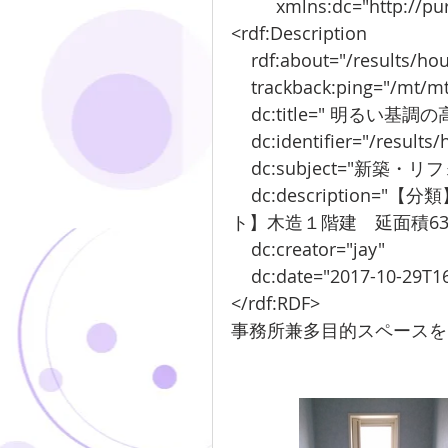
         xmlns:dc="http
<rdf:Description
    rdf:about="/results/
    trackback:ping="/mt/m
    dc:title=" 明
    dc:identifier="/resul
    dc:subject="新築・
    dc:description="【分類】新築&amp;nbsp;【所在地】伊那市境【ポイン
ト】木造１階建　延面積63.5.
    dc:creator="jay"
    dc:date="2017-10-29T
</rdf:RDF>
事務所兼多目的スペースを