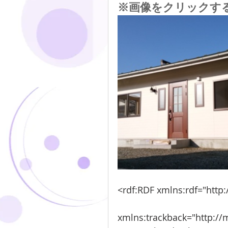
※画像をクリックす
<rdf:RDF xmlns:rdf="http
xmlns:trackback="http://