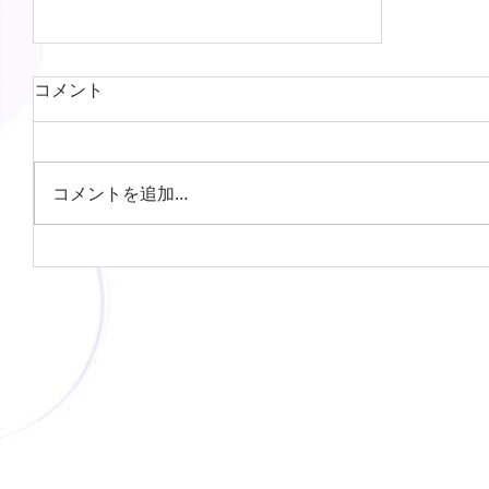
コメント
コメントを追加…
《貸アパート》伊那市美篶青島２
ＤＫ ４.２万円（貸主） エアコン
付き