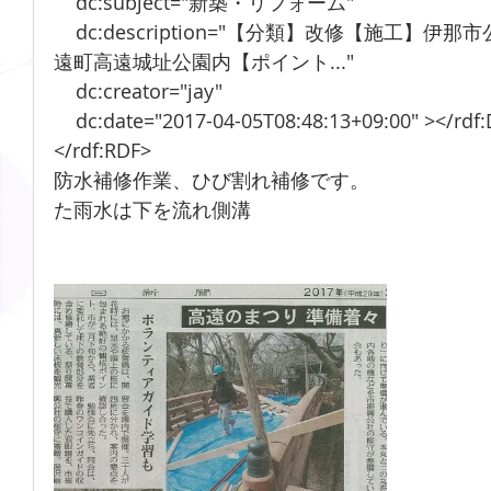
    dc:subject="新築・リフォーム"
    dc:description="【分類】改修【施工】伊那市公共・設計施工【所在地】高
遠町高遠城址公園内【ポイント..."
    dc:creator="jay"
    dc:date="2017-04-05T08:48:13+09:00" ></rdf
</rdf:RDF>
防水補修作業、ひび割れ補修です。　　　　　　
た雨水は下を流れ側溝
　　　　　　　　　　　　　　　　　　　　　　