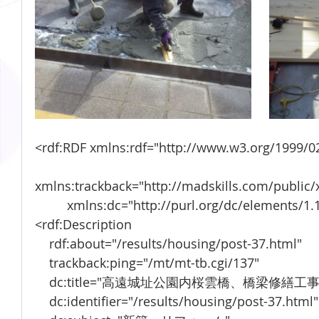
<rdf:RDF xmlns:rdf="http://www.w3.org/1999/02
xmlns:trackback="http://madskills.com/public
         xmlns:dc="http://purl.org/dc/elements/1.
<rdf:Description
    rdf:about="/results/housing/post-37.html"
    trackback:ping="/mt/mt-tb.cgi/137"
    dc:title="高遠城址公園内桜雲橋、橋梁修繕工事
    dc:identifier="/results/housing/post-37.html"