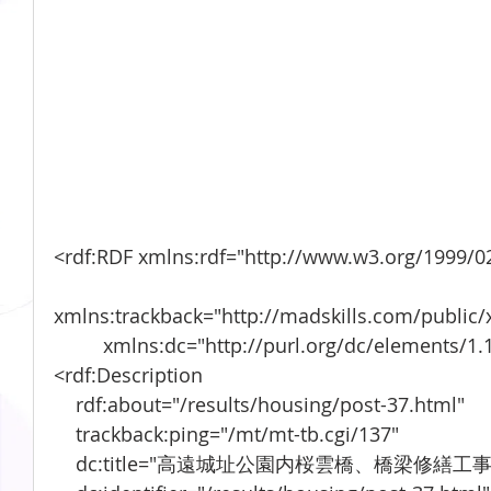
<rdf:RDF xmlns:rdf="http://www.w3.org/1999/02
xmlns:trackback="http://madskills.com/public
         xmlns:dc="http://purl.org/dc/elements/1.
<rdf:Description
    rdf:about="/results/housing/post-37.html"
    trackback:ping="/mt/mt-tb.cgi/137"
    dc:title="高遠城址公園内桜雲橋、橋梁修繕工事