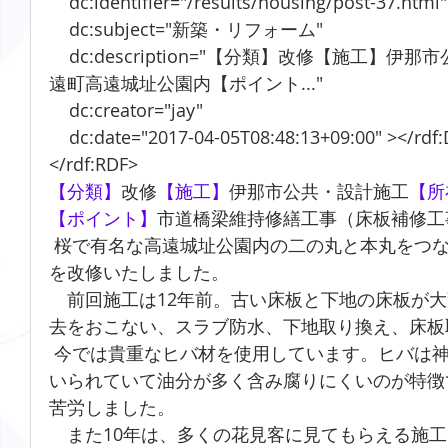
    dc:identifier="/results/housing/post-37.html"
    dc:subject="新築・リフォーム"
    dc:description="【分類】改修【施工】伊那市公共・設計施工【所在地】高
遠町高遠城址公園内【ポイント..."
    dc:creator="jay"
    dc:date="2017-04-05T08:48:13+09:00" ></rdf
</rdf:RDF>
【分類】
改修
【施工】
伊那市公共・設計施工
【所
【ポイント】
市道橋梁維持修繕工事（床板補修工
 桜で有名な高遠城址公園内の二の丸と本丸をつなぐ太鼓橋（桜雲橋）の床板
を改修いたしました。
　前回施工は12年前。古い床板と下地の床板が
去をおこない、スラブ防水、下地取り換え、床板
 今では貴重なヒバ材を使用しています。ヒバは神社仏閣などの建物に多く用
いられていて油分が多く含み腐りにくいのが特徴
苦労しました。
　また10年は、多くの花見客に見てもらえる施